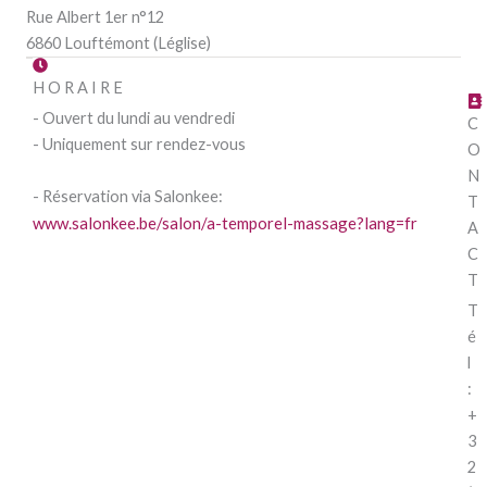
Rue Albert 1er n°12
6860 Louftémont (Léglise)
HORAIRE
- Ouvert du lundi au vendredi
C
- Uniquement sur rendez-vous
O
N
- Réservation via Salonkee:
T
www.salonkee.be/salon/a-temporel-massage?lang=fr
A
C
T
T
é
l
:
+
3
2