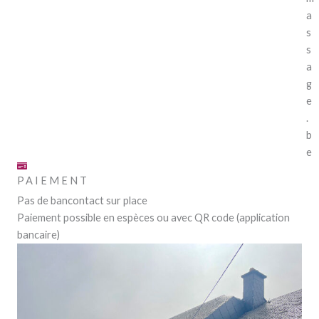
a
s
s
a
g
e
.
b
e
PAIEMENT
Pas de bancontact sur place
Paiement possible en espèces ou avec QR code (application
bancaire)