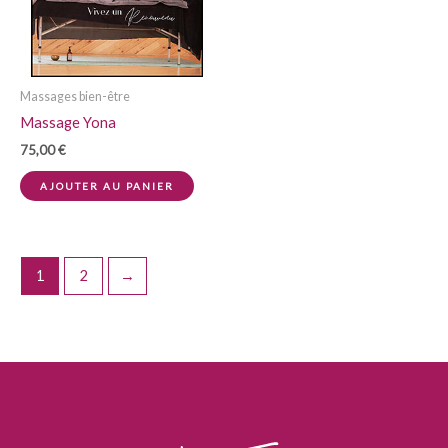
Massages bien-être
Massage Yona
75,00
€
AJOUTER AU PANIER
1
2
→