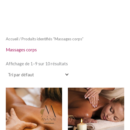
Aller
au
contenu
Accueil
/ Produits identifiés “Massages corps”
Massages corps
Affichage de 1–9 sur 10 résultats