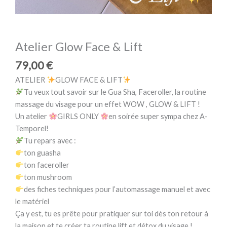
Atelier Glow Face & Lift
79,00
€
ATELIER
GLOW FACE & LIFT
Tu veux tout savoir sur le Gua Sha, Faceroller, la routine
massage du visage pour un effet WOW , GLOW & LIFT !
Un atelier
GIRLS ONLY
en soirée super sympa chez A-
Temporel!
Tu repars avec :
ton guasha
ton faceroller
ton mushroom
des fiches techniques pour l’automassage manuel et avec
le matériel
Ça y est, tu es prête pour pratiquer sur toi dès ton retour à
la maison et te créer ta routine lift et détox du visage !