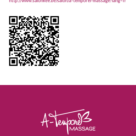
http://www.salonkee.be/salon/a-temporel-massage?lang=fr