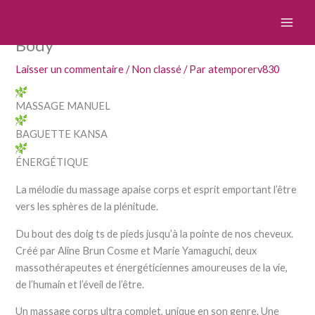
Aller
Formation praticien Shinzu – The
au
Body
contenu
Laisser un commentaire
/
Non classé
/ Par
atemporerv830
MASSAGE MANUEL
BAGUETTE KANSA
ÉNERGÉTIQUE
La mélodie du massage apaise corps et esprit emportant l’être
vers les sphères de la plénitude.
Du bout des doig ts de pieds jusqu’à la pointe de nos cheveux.
Créé par Aline Brun Cosme et Marie Yamaguchi, deux
massothérapeutes et énergéticiennes amoureuses de la vie,
de l’humain et l’éveil de l’être.
Un massage corps ultra complet, unique en son genre. Une