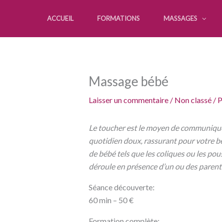
Aller
au
ACCUEIL
FORMATIONS
MASSAGES
contenu
Massage bébé
Laisser un commentaire
/
Non classé
/ 
Le toucher est le moyen de communiquer
quotidien doux, rassurant pour votre bé
de bébé tels que les coliques ou les pou
déroule en présence d’un ou des parents 
Séance découverte:
60 min – 50 €
Formation complète: