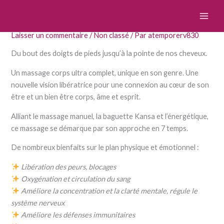
Aller
Shinzu – The Body
au
contenu
Laisser un commentaire
/
Non classé
/ Par
atemporerv830
Du bout des doigts de pieds jusqu’à la pointe de nos cheveux.
Un massage corps ultra complet, unique en son genre. Une
nouvelle vision libératrice pour une connexion au cœur de son
être et un bien être corps, âme et esprit.
Alliant le massage manuel, la baguette Kansa et l’énergétique,
ce massage se démarque par son approche en 7 temps.
De nombreux bienfaits sur le plan physique et émotionnel :
Libération des peurs, blocages
Oxygénation et circulation du sang
Améliore la concentration et la clarté mentale, régule le
système nerveux
Améliore les défenses immunitaires